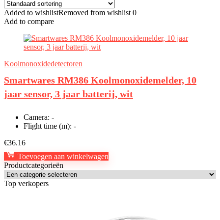
Added to wishlist
Removed from wishlist
0
Add to compare
Koolmonoxidedetectoren
Smartwares RM386 Koolmonoxidemelder, 10
jaar sensor, 3 jaar batterij, wit
Camera:
-
Flight time (m):
-
€
36.16
Toevoegen aan winkelwagen
Productcategorieën
Top verkopers