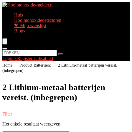
Huis
Koolmonoxidedetectoren
💗 Mijn wenslijst
Blogs
Login / Register is disabled
Home
Product Batterijen:
‎2 Lithium-metaal batterijen vereist.
(inbegrepen)
‎2 Lithium-metaal batterijen
vereist. (inbegrepen)
Filter
Het enkele resultaat weergeven