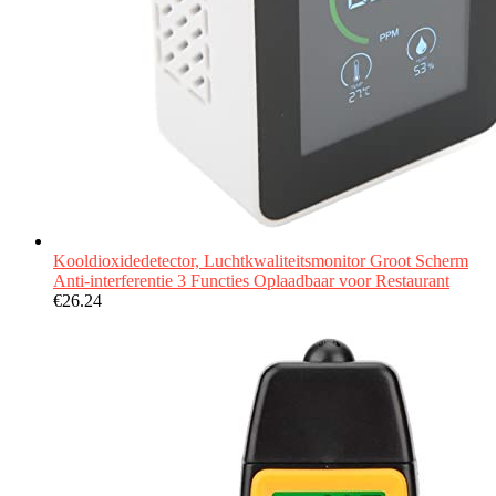
Kooldioxidedetector, Luchtkwaliteitsmonitor Groot Scherm
Anti-interferentie 3 Functies Oplaadbaar voor Restaurant
€
26.24