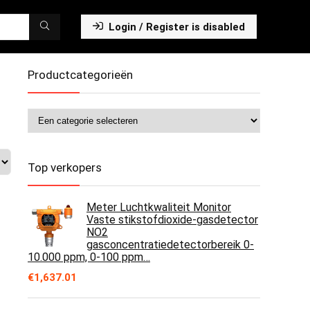
Login / Register is disabled
Productcategorieën
Top verkopers
Meter Luchtkwaliteit Monitor
Vaste stikstofdioxide-gasdetector
NO2
gasconcentratiedetectorbereik 0-
10.000 ppm, 0-100 ppm…
€
1,637.01