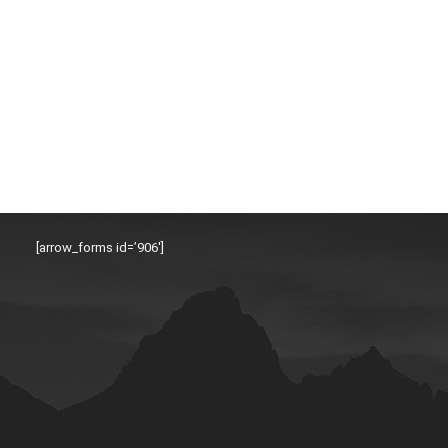
[arrow_forms id=’906′]