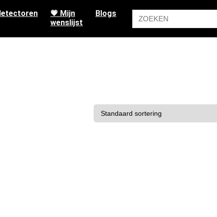
etectoren
💗 Mijn
Blogs
wenslijst