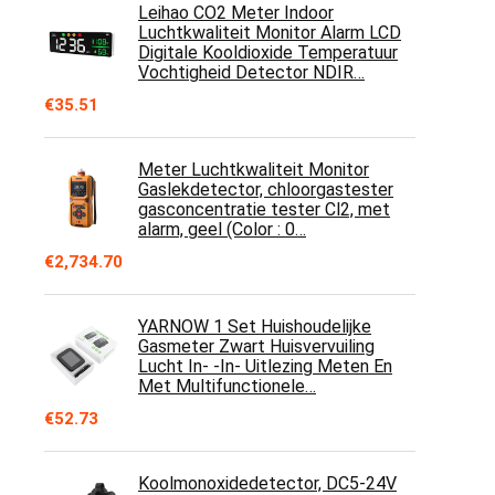
Leihao CO2 Meter Indoor
Luchtkwaliteit Monitor Alarm LCD
Digitale Kooldioxide Temperatuur
Vochtigheid Detector NDIR…
€
35.51
Meter Luchtkwaliteit Monitor
Gaslekdetector, chloorgastester
gasconcentratie tester Cl2, met
alarm, geel (Color : 0…
€
2,734.70
YARNOW 1 Set Huishoudelijke
Gasmeter Zwart Huisvervuiling
Lucht In- -In- Uitlezing Meten En
Met Multifunctionele…
€
52.73
Koolmonoxidedetector, DC5-24V