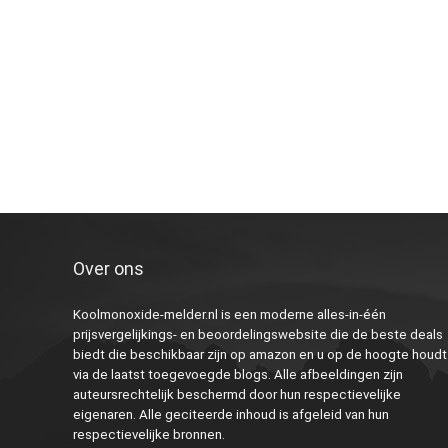
Over ons
Koolmonoxide-melder.nl is een moderne alles-in-één
prijsvergelijkings- en beoordelingswebsite die de beste deals
biedt die beschikbaar zijn op amazon en u op de hoogte houdt
via de laatst toegevoegde blogs. Alle afbeeldingen zijn
auteursrechtelijk beschermd door hun respectievelijke
eigenaren. Alle geciteerde inhoud is afgeleid van hun
respectievelijke bronnen.