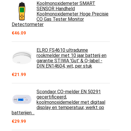
Koolmonoxidemeter SMART
SENSOR Handheld
Koolmonoxidemeter Hoge Precisie
CO Gas Tester Monitor
Detectormeter
€
46.09
ELRO FS4610 ultradunne
rookmelder met 10 jaar batterij en
garantie STIWA 'Gut' & Q-label -
DIN EN14604, wit, per stuk
€
21.99
Scondaor CO-melder EN 50291
gecertificeerd,
koolmonoxidemelder met digitaal
display en temperatuur, werkt op
batterijen…
€
29.99