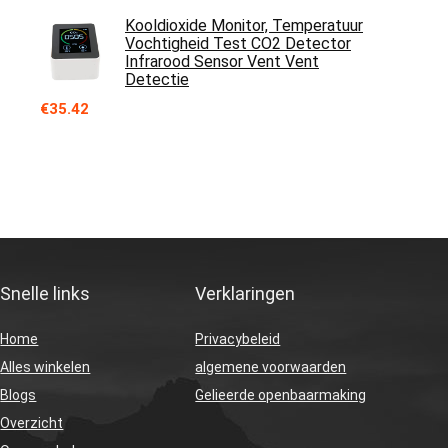
Kooldioxide Monitor, Temperatuur
Vochtigheid Test CO2 Detector
Infrarood Sensor Vent Vent
Detectie
€
35.42
Snelle links
Verklaringen
Home
Privacybeleid
Alles winkelen
algemene voorwaarden
Blogs
Gelieerde openbaarmaking
Overzicht