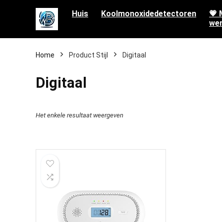
Huis
Koolmonoxidedetectoren
💗 
wen
Home
Product Stijl
‎Digitaal
‎Digitaal
Het enkele resultaat weergeven