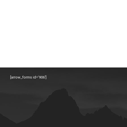
[arrow_forms id=’906′]