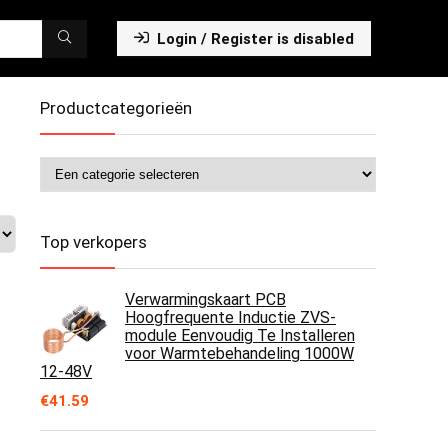
Login / Register is disabled
Productcategorieën
Top verkopers
Verwarmingskaart PCB
Hoogfrequente Inductie ZVS-
module Eenvoudig Te Installeren
voor Warmtebehandeling 1000W
12‑48V
€
41.59