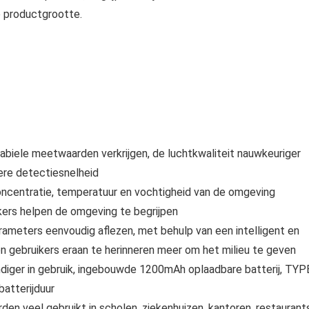
e productgrootte.
iele meetwaarden verkrijgen, de luchtkwaliteit nauwkeuriger
lere detectiesnelheid
entratie, temperatuur en vochtigheid van de omgeving
ers helpen de omgeving te begrijpen
eters eenvoudig aflezen, met behulp van een intelligent en
en gebruikers eraan te herinneren meer om het milieu te geven
iger in gebruik, ingebouwde 1200mAh oplaadbare batterij, TYP
atterijduur
veel gebruikt in scholen, ziekenhuizen, kantoren, restaurants