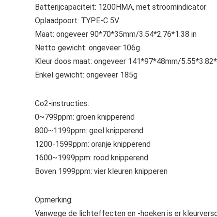
Batterijcapaciteit: 1200HMA, met stroomindicator
Oplaadpoort: TYPE-C 5V
Maat: ongeveer 90*70*35mm/3.54*2.76*1.38 in
Netto gewicht: ongeveer 106g
Kleur doos maat: ongeveer 141*97*48mm/5.55*3.82*1
Enkel gewicht: ongeveer 185g
Co2-instructies:
0~799ppm: groen knipperend
800~1199ppm: geel knipperend
1200-1599ppm: oranje knipperend
1600~1999ppm: rood knipperend
Boven 1999ppm: vier kleuren knipperen
Opmerking:
Vanwege de lichteffecten en -hoeken is er kleurverschil