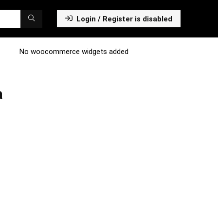
Login / Register is disabled
No woocommerce widgets added
a