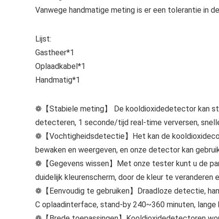
Vanwege handmatige meting is er een tolerantie in d
Lijst:
Gastheer*1
Oplaadkabel*1
Handmatig*1
❁【Stabiele meting】 De kooldioxidedetector kan stab
detecteren, 1 seconde/tijd real-time verversen, snel
❁【Vochtigheidsdetectie】Het kan de kooldioxideconc
bewaken en weergeven, en onze detector kan gebruik
❁【Gegevens wissen】Met onze tester kunt u de param
duidelijk kleurenscherm, door de kleur te veranderen 
❁【Eenvoudig te gebruiken】Draadloze detectie, hand
C oplaadinterface, stand-by 240~360 minuten, lange b
❁【Brede toepassingen】Kooldioxidedetectoren worden 