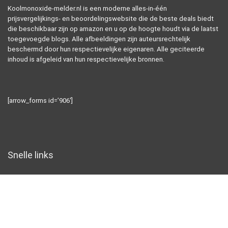
Koolmonoxide-melder.nl is een moderne alles-in-één
prijsvergelijkings- en beoordelingswebsite die de beste deals biedt
die beschikbaar zijn op amazon en u op de hoogte houdt via de laatst
toegevoegde blogs. Alle afbeeldingen zijn auteursrechtelijk
beschermd door hun respectievelijke eigenaren. Alle geciteerde
inhoud is afgeleid van hun respectievelijke bronnen.
[arrow_forms id=’906′]
Snelle links
Home
Alles winkelen
Blogs
Overzicht