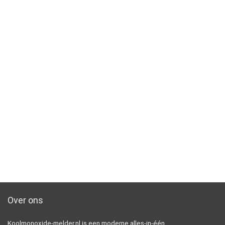
Over ons
Koolmonoxide-melder.nl is een moderne alles-in-één