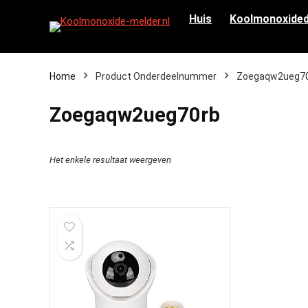
Huis
Koolmonoxided
Home
Product Onderdeelnummer
‎Zoegaqw2ueg7
‎Zoegaqw2ueg70rb
Het enkele resultaat weergeven