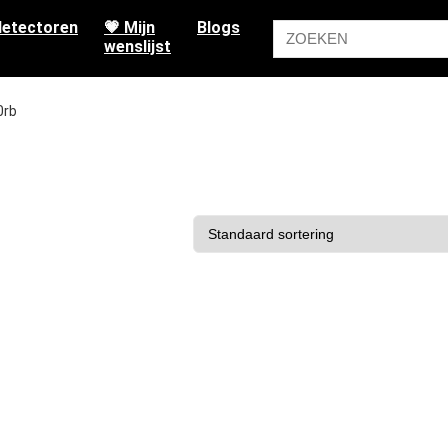
etectoren
💗 Mijn
Blogs
wenslijst
0rb