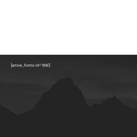
[arrow_forms id=’906′]