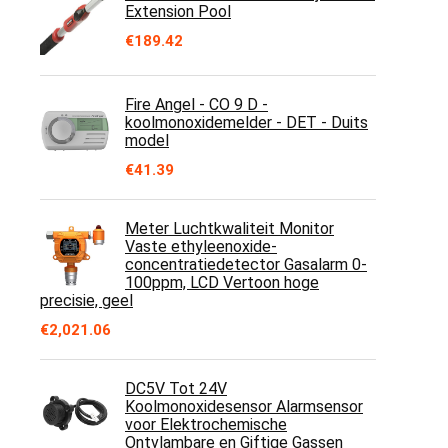
Extension Pool
€
189.42
Fire Angel - CO 9 D -
koolmonoxidemelder - DET - Duits
model
€
41.39
Meter Luchtkwaliteit Monitor
Vaste ethyleenoxide-
concentratiedetector Gasalarm 0-
100ppm, LCD Vertoon hoge
precisie, geel
€
2,021.06
DC5V Tot 24V
Koolmonoxidesensor Alarmsensor
voor Elektrochemische
Ontvlambare en Giftige Gassen