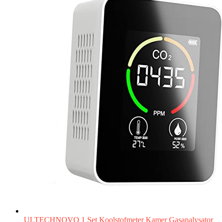
ULTECHNOVO 1 Set Koolstofmeter Kamer Gasanalysator