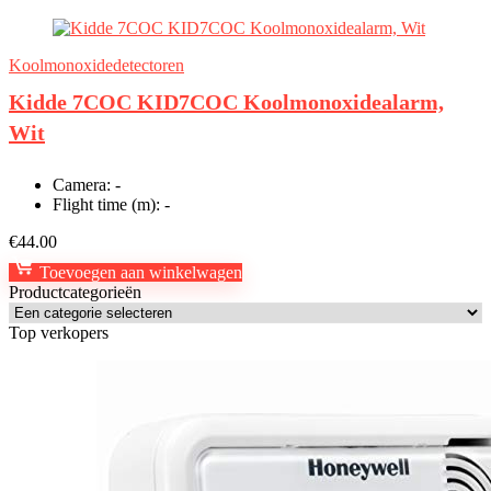
Koolmonoxidedetectoren
Kidde 7COC KID7COC Koolmonoxidealarm,
Wit
Camera:
-
Flight time (m):
-
€
44.00
Toevoegen aan winkelwagen
Productcategorieën
Top verkopers