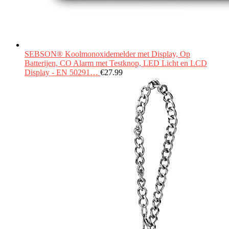
SEBSON® Koolmonoxidemelder met Display, Op
Batterijen, CO Alarm met Testknop, LED Licht en LCD
Display - EN 50291…
€
27.99