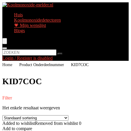
Huis
Koolmonoxidedetectoren
💗 Mijn wenslijst
Blogs
Login / Register is disabled
Home
Product Onderdeelnummer
‎KID7COC
‎KID7COC
Filter
Het enkele resultaat weergeven
Added to wishlist
Removed from wishlist
0
Add to compare