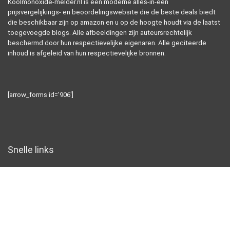
Koolmonoxide-melder.nl is een moderne alles-in-één
prijsvergelijkings- en beoordelingswebsite die de beste deals biedt
die beschikbaar zijn op amazon en u op de hoogte houdt via de laatst
toegevoegde blogs. Alle afbeeldingen zijn auteursrechtelijk
beschermd door hun respectievelijke eigenaren. Alle geciteerde
inhoud is afgeleid van hun respectievelijke bronnen.
[arrow_forms id=’906′]
Snelle links
Home
Alles winkelen
Blogs
Overzicht