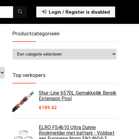
Login / Register is disabled
Productcategorieën
Top verkopers
Shur-Line 6570L Gemakkelijk Bereik
Extension Pool
€
189.42
ELRO FS4610 Ultra Dunne
Rookmelder met batterij - Voldoet
aan Europese Norm EN14604-3