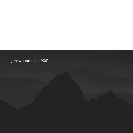
[arrow_forms id=’906′]