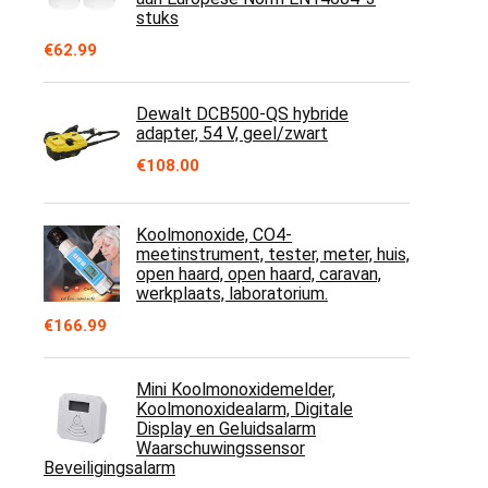
stuks
€
62.99
Dewalt DCB500-QS hybride
adapter, 54 V, geel/zwart
€
108.00
Koolmonoxide, CO4-
meetinstrument, tester, meter, huis,
open haard, open haard, caravan,
werkplaats, laboratorium.
€
166.99
Mini Koolmonoxidemelder,
Koolmonoxidealarm, Digitale
Display en Geluidsalarm
Waarschuwingssensor
Beveiligingsalarm