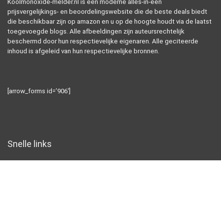
Koolmonoxide-melder.nl is een moderne alles-in-één
prijsvergelijkings- en beoordelingswebsite die de beste deals biedt
die beschikbaar zijn op amazon en u op de hoogte houdt via de laatst
toegevoegde blogs. Alle afbeeldingen zijn auteursrechtelijk
beschermd door hun respectievelijke eigenaren. Alle geciteerde
inhoud is afgeleid van hun respectievelijke bronnen.
[arrow_forms id=’906′]
Snelle links
Home
Alles winkelen
Blogs
Overzicht