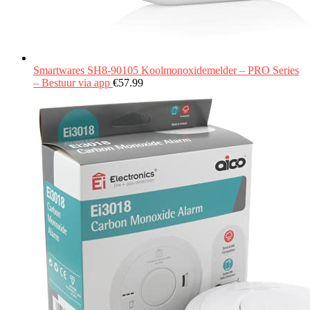
Smartwares SH8-90105 Koolmonoxidemelder – PRO Series
– Bestuur via app
€
57.99