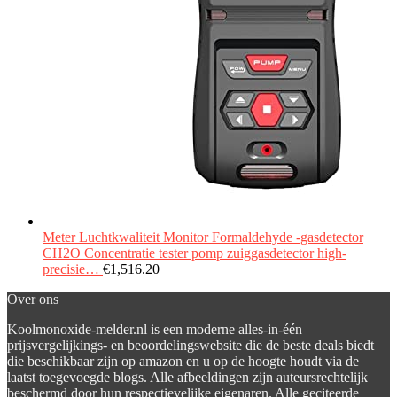
Meter Luchtkwaliteit Monitor Formaldehyde -gasdetector
CH2O Concentratie tester pomp zuiggasdetector high-
precisie…
€
1,516.20
Over ons
Koolmonoxide-melder.nl is een moderne alles-in-één
prijsvergelijkings- en beoordelingswebsite die de beste deals biedt
die beschikbaar zijn op amazon en u op de hoogte houdt via de
laatst toegevoegde blogs. Alle afbeeldingen zijn auteursrechtelijk
beschermd door hun respectievelijke eigenaren. Alle geciteerde