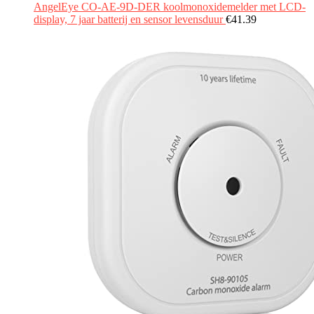
AngelEye CO-AE-9D-DER koolmonoxidemelder met LCD-
display, 7 jaar batterij en sensor levensduur
€
41.39