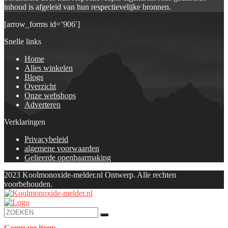
inhoud is afgeleid van hun respectievelijke bronnen.
[arrow_forms id=’906′]
Snelle links
Home
Alles winkelen
Blogs
Overzicht
Onze webshops
Adverteren
Verklaringen
Privacybeleid
algemene voorwaarden
Gelieerde openbaarmaking
2023 Koolmonoxide-melder.nl Ontwerp. Alle rechten
voorbehouden.
Compare items