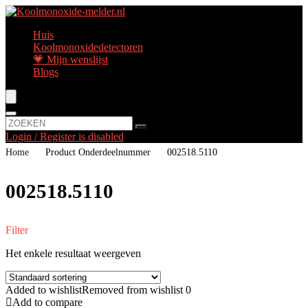
Huis
Koolmonoxidedetectoren
💗 Mijn wenslijst
Blogs
Login / Register is disabled
Home
Product Onderdeelnummer
‎002518.5110
‎002518.5110
Filter
Het enkele resultaat weergeven
Added to wishlist
Removed from wishlist
0
Add to compare