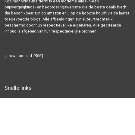
Koolmonoxide-melder.nl is een moderne alles-in-één
prijsvergelijkings- en beoordelingswebsite die de beste deals biedt
die beschikbaar zijn op amazon en u op de hoogte houdt via de laatst
toegevoegde blogs. Alle afbeeldingen zijn auteursrechtelijk
beschermd door hun respectievelijke eigenaren. Alle geciteerde
inhoud is afgeleid van hun respectievelijke bronnen.
[arrow_forms id=’906′]
Snelle links
Home
Alles winkelen
Blogs
Overzicht