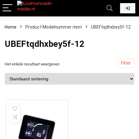
Home
Product Modelnummer item
‎UBEFtqdhxbey5f-12
‎UBEFtqdhxbey5f-12
Filter
Het enkele resultaat weergeven