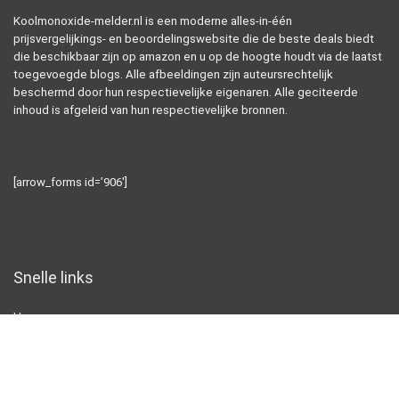
Koolmonoxide-melder.nl is een moderne alles-in-één
prijsvergelijkings- en beoordelingswebsite die de beste deals biedt
die beschikbaar zijn op amazon en u op de hoogte houdt via de laatst
toegevoegde blogs. Alle afbeeldingen zijn auteursrechtelijk
beschermd door hun respectievelijke eigenaren. Alle geciteerde
inhoud is afgeleid van hun respectievelijke bronnen.
[arrow_forms id=’906′]
Snelle links
Home
Alles winkelen
Blogs
Overzicht