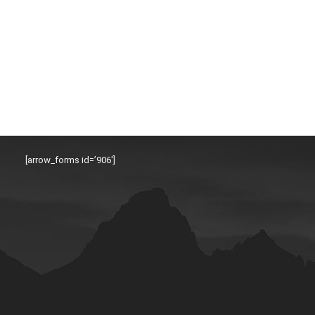
[arrow_forms id=’906′]