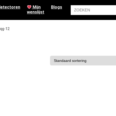
etectoren
Mijn
Blogs
wenslijst
qg-12