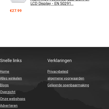
LCD Display - EN 50291…
€
27.99
Snelle links
Verklaringen
Home
Privacybeleid
Alles winkelen
algemene voorwaarden
Blogs
Gelieerde openbaarmaking
Overzicht
Onze webshops
Adverteren