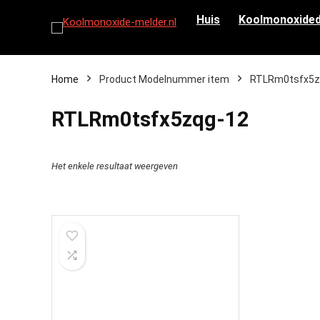
Huis
Koolmonoxided
Home
Product Modelnummer item
‎RTLRm0tsfx5z
‎RTLRm0tsfx5zqg-12
Het enkele resultaat weergeven