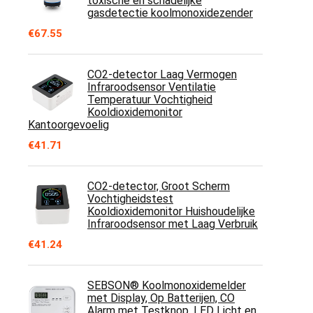
toxische en schadelijke
gasdetectie koolmonoxidezender
€
67.55
CO2-detector Laag Vermogen
Infraroodsensor Ventilatie
Temperatuur Vochtigheid
Kooldioxidemonitor
Kantoorgevoelig
€
41.71
CO2-detector, Groot Scherm
Vochtigheidstest
Kooldioxidemonitor Huishoudelijke
Infraroodsensor met Laag Verbruik
€
41.24
SEBSON® Koolmonoxidemelder
met Display, Op Batterijen, CO
Alarm met Testknop, LED Licht en