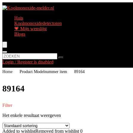
Huis
Koolmonoxidedetectoren
💗 Mijn wenslijst
Blogs
Login / Register is disabled
Home
Product Modelnummer item
‎89164
‎89164
Filter
Het enkele resultaat weergeven
Added to wishlist
Removed from wishlist
0