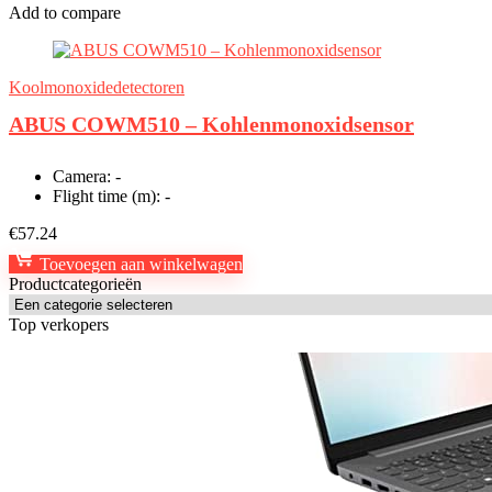
Add to compare
Koolmonoxidedetectoren
ABUS COWM510 – Kohlenmonoxidsensor
Camera:
-
Flight time (m):
-
€
57.24
Toevoegen aan winkelwagen
Productcategorieën
Top verkopers