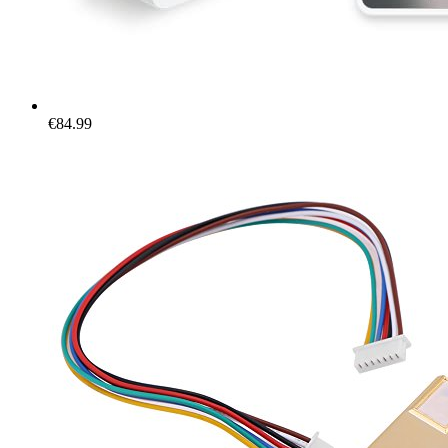
€
84.99