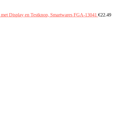
en, met Display en Testknop, Smartwares FGA-13041
€
22.49