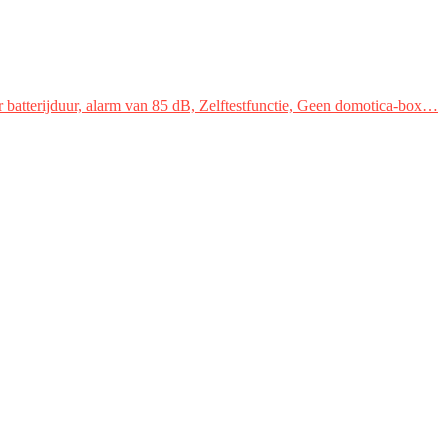
 batterijduur, alarm van 85 dB, Zelftestfunctie, Geen domotica-box…