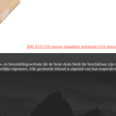
MH-Z19 CO2-sensor, draagbare infrarood CO2-sensor 
s- en beoordelingswebsite die de beste deals biedt die beschikbaar zijn
elijke eigenaren. Alle geciteerde inhoud is afgeleid van hun respectiev