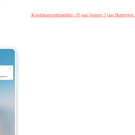
Koolmonoxidemelder, 10 jaar Sensor 3 jaar Batterij