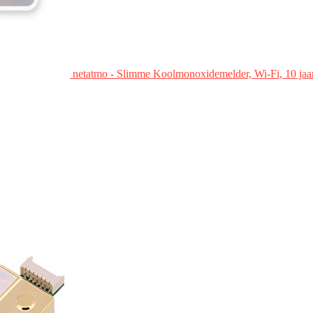
netatmo - Slimme Koolmonoxidemelder, Wi-Fi, 10 jaar