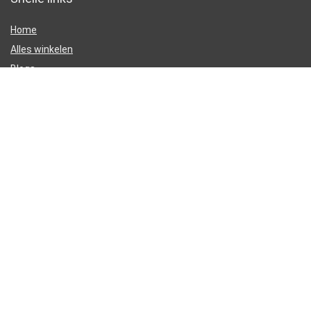
Home
Alles winkelen
Blogs
Overzicht
Onze webshops
Adverteren
Verklaringen
Privacybeleid
algemene voorwaarden
Gelieerde openbaarmaking
2023 Koolmonoxide-melder.nl Ontwerp. Alle rechten voorbehouden.