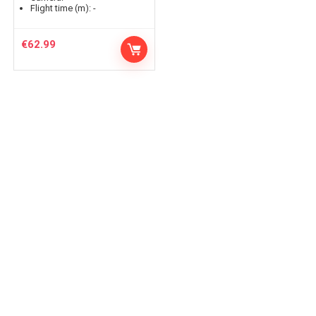
Flight time (m):
-
€
62.99