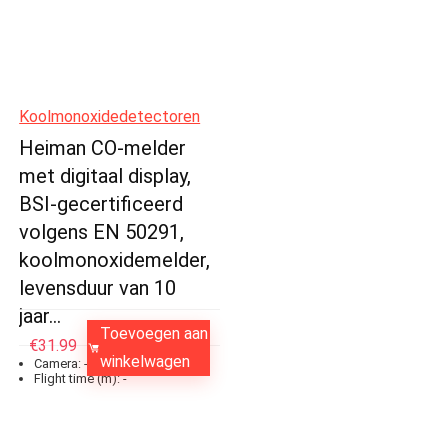
Koolmonoxidedetectoren
Heiman CO-melder
met digitaal display,
BSI-gecertificeerd
volgens EN 50291,
koolmonoxidemelder,
levensduur van 10
jaar…
Toevoegen aan
€
31.99
winkelwagen
Camera:
-
Flight time (m):
-