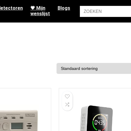
etectoren
💗 Mijn
Blogs
wenslijst