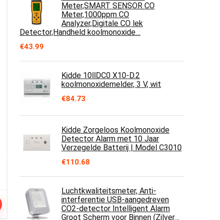
Meter,SMART SENSOR CO
Meter,1000ppm CO
Analyzer,Digitale CO lek
Detector,Handheld koolmonoxide…
€
43.99
Kidde 10llDC0 X10-D.2
koolmonoxidemelder, 3 V, wit
e
€
84.73
Kidde Zorgeloos Koolmonoxide
Detector Alarm met 10 Jaar
Verzegelde Batterij | Model C3010
€
110.68
Luchtkwaliteitsmeter, Anti-
interferentie USB-aangedreven
CO2-detector Intelligent Alarm
Groot Scherm voor Binnen (Zilver…