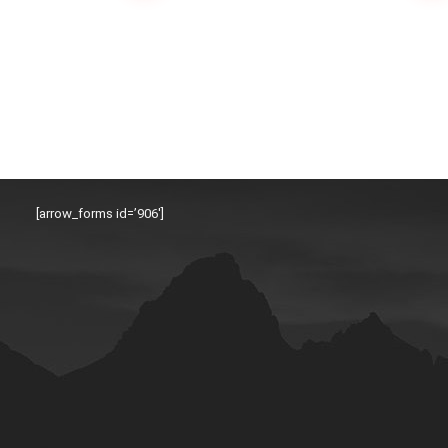
[arrow_forms id=’906′]