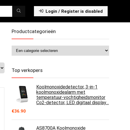
Login / Register is disabled
Productcategorieën
Top verkopers
Koolmonoxidedetector, 3-in-1
koolmonoxidealarm met
temperatuur-vochtigheidsmonitor
Co2-detector, LED digitaal display…
€
36.90
AS8700A Koolmonoxide