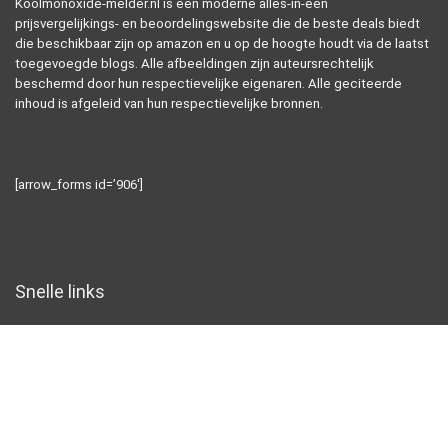
Koolmonoxide-melder.nl is een moderne alles-in-één
prijsvergelijkings- en beoordelingswebsite die de beste deals biedt
die beschikbaar zijn op amazon en u op de hoogte houdt via de laatst
toegevoegde blogs. Alle afbeeldingen zijn auteursrechtelijk
beschermd door hun respectievelijke eigenaren. Alle geciteerde
inhoud is afgeleid van hun respectievelijke bronnen.
[arrow_forms id=’906′]
Snelle links
Home
Alles winkelen
Blogs
Overzicht