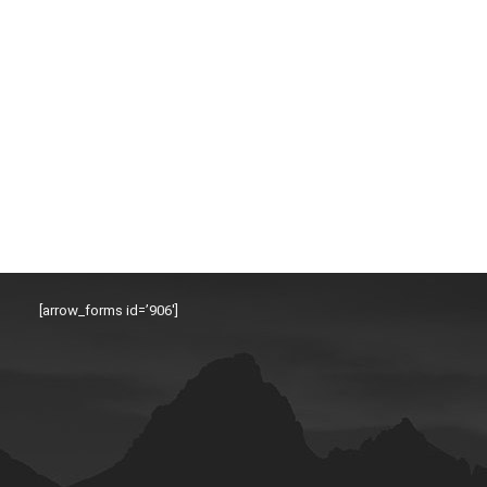
[arrow_forms id=’906′]