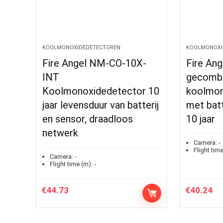
KOOLMONOXIDEDETECTOREN
KOOLMONOXI
Fire Angel NM-CO-10X-
Fire An
INT
gecombi
Koolmonoxidedetector 10
koolmon
jaar levensduur van batterij
met batt
en sensor, draadloos
10 jaar
netwerk
Camera:
-
Flight time
Camera:
-
Flight time (m):
-
€
44.73
€
40.24