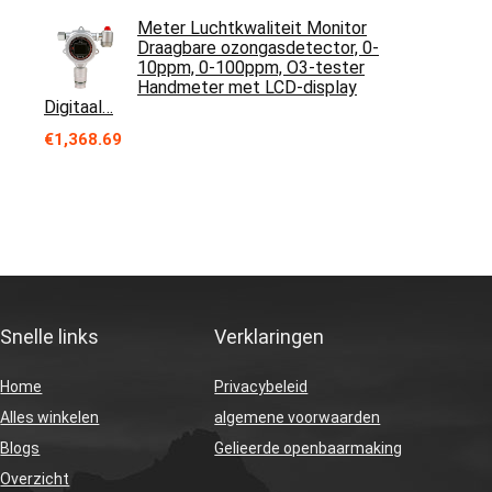
Meter Luchtkwaliteit Monitor
Draagbare ozongasdetector, 0-
10ppm, 0-100ppm, O3-tester
Handmeter met LCD-display
Digitaal…
€
1,368.69
Snelle links
Verklaringen
Home
Privacybeleid
Alles winkelen
algemene voorwaarden
Blogs
Gelieerde openbaarmaking
Overzicht