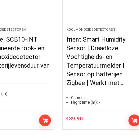
DEDETECTOREN
KOOLMONOXIDEDETECTOREN
gel SCB10-INT
frient Smart Humidity
neerde rook- en
Sensor | Draadloze
oxidedetector
Vochtigheids- en
erijlevensduur van
Temperatuurmelder |
Sensor op Batterijen |
Zigbee | Werkt met…
 (m):
-
Camera:
-
Flight time (m):
-
€
39.90