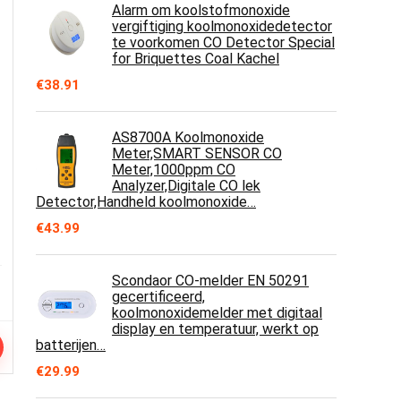
Alarm om koolstofmonoxide
vergiftiging koolmonoxidedetector
te voorkomen CO Detector Special
for Briquettes Coal Kachel
€
38.91
AS8700A Koolmonoxide
Meter,SMART SENSOR CO
Meter,1000ppm CO
Analyzer,Digitale CO lek
Detector,Handheld koolmonoxide…
€
43.99
Scondaor CO-melder EN 50291
gecertificeerd,
koolmonoxidemelder met digitaal
display en temperatuur, werkt op
batterijen…
€
29.99