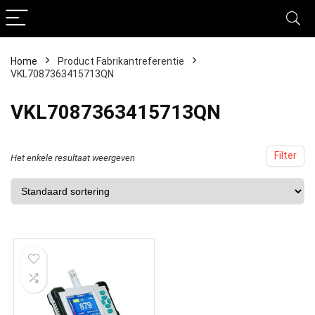
Home
Product Fabrikantreferentie
VKL7087363415713QN
‎VKL7087363415713QN
Filter
Het enkele resultaat weergeven