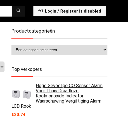
Login / Register is disabled
Productcategorieën
Top verkopers
Hoge Gevoelige CO Sensor Alarm
Voor Thuis Draadloze
Koolmonoxide Indicator
Waarschuwing Vergiftiging Alarm
LCD Rook
€
20.74