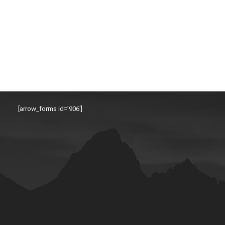
[arrow_forms id=’906′]