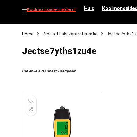
Huis
Koolmonoxided
Home
Product Fabrikantreferentie
‎Jectse7yths1
‎Jectse7yths1zu4e
Het enkele resultaat weergeven