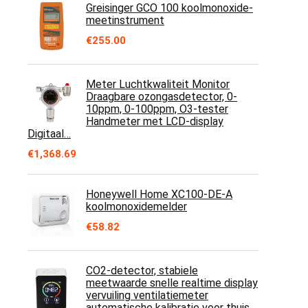
Greisinger GCO 100 koolmonoxide-
meetinstrument
€
255.00
Meter Luchtkwaliteit Monitor
Draagbare ozongasdetector, 0-
10ppm, 0-100ppm, O3-tester
Handmeter met LCD-display
Digitaal…
€
1,368.69
Honeywell Home XC100-DE-A
koolmonoxidemelder
€
58.82
CO2-detector, stabiele
meetwaarde snelle realtime display
vervuiling ventilatiemeter
automatische kalibratie voor thuis…