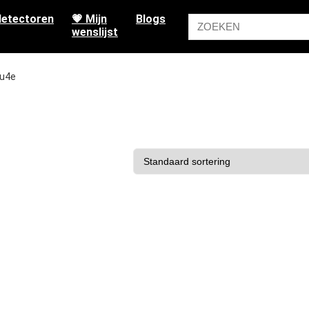
etectoren
💗 Mijn
Blogs
wenslijst
zu4e