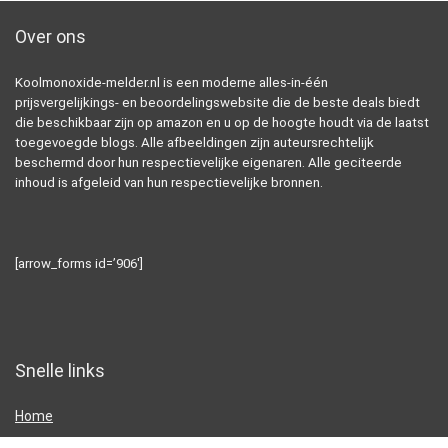
Over ons
Koolmonoxide-melder.nl is een moderne alles-in-één
prijsvergelijkings- en beoordelingswebsite die de beste deals biedt
die beschikbaar zijn op amazon en u op de hoogte houdt via de laatst
toegevoegde blogs. Alle afbeeldingen zijn auteursrechtelijk
beschermd door hun respectievelijke eigenaren. Alle geciteerde
inhoud is afgeleid van hun respectievelijke bronnen.
[arrow_forms id=’906′]
Snelle links
Home
Alles winkelen