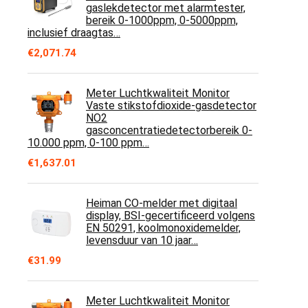
gaslekdetector met alarmtester,
bereik 0-1000ppm, 0-5000ppm,
inclusief draagtas…
€
2,071.74
Meter Luchtkwaliteit Monitor
Vaste stikstofdioxide-gasdetector
NO2
gasconcentratiedetectorbereik 0-
10.000 ppm, 0-100 ppm…
€
1,637.01
Heiman CO-melder met digitaal
display, BSI-gecertificeerd volgens
EN 50291, koolmonoxidemelder,
levensduur van 10 jaar…
€
31.99
Meter Luchtkwaliteit Monitor