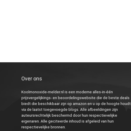
Over ons
Koolmonoxide-melder.nl is een moderne alles-in-één
prijsvergelijkings- en beoordelingswebsite die de beste deals
biedt die beschikbaar zijn op amazon en u op de hoogte houdt
via de laatst toegevoegde blogs. Alle afbeeldingen zijn
auteursrechtelijk beschermd door hun respectievelijke
eigenaren. Alle geciteerde inhoud is afgeleid van hun
respectievelijke bronnen.