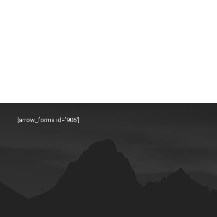
[arrow_forms id=’906′]