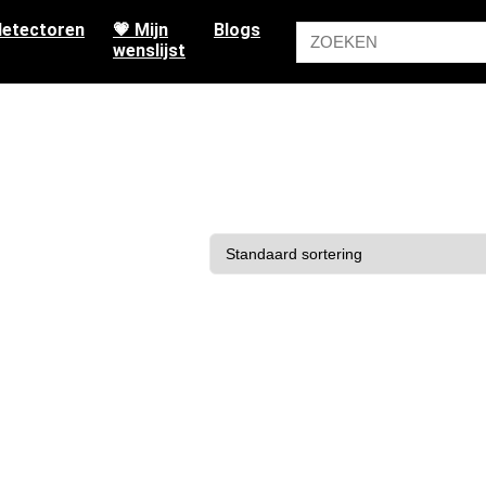
etectoren
💗 Mijn
Blogs
wenslijst