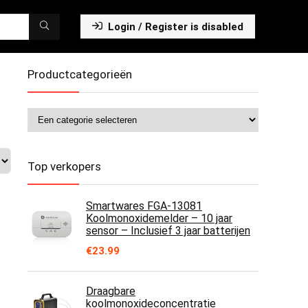
Login / Register is disabled
Productcategorieën
Top verkopers
Smartwares FGA-13081
Koolmonoxidemelder – 10 jaar
sensor – Inclusief 3 jaar batterijen
€
23.99
Draagbare
koolmonoxideconcentratie