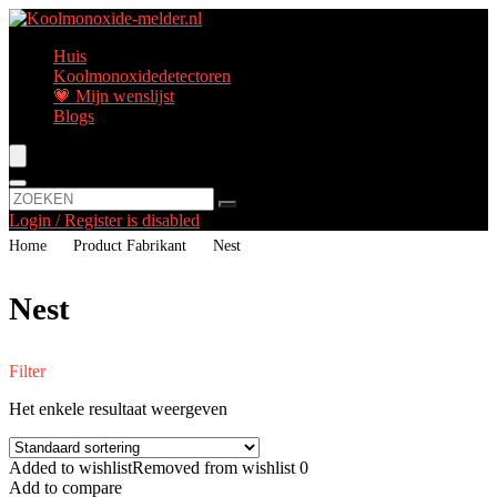
Huis
Koolmonoxidedetectoren
💗 Mijn wenslijst
Blogs
Login / Register is disabled
Home
Product Fabrikant
‎Nest
‎Nest
Filter
Het enkele resultaat weergeven
Added to wishlist
Removed from wishlist
0
Add to compare