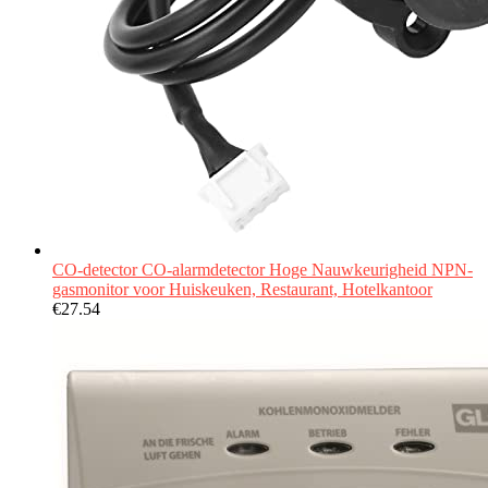
CO-detector CO-alarmdetector Hoge Nauwkeurigheid NPN-
gasmonitor voor Huiskeuken, Restaurant, Hotelkantoor
€
27.54