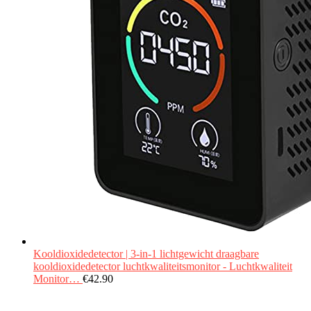
Kooldioxidedetector | 3-in-1 lichtgewicht draagbare
kooldioxidedetector luchtkwaliteitsmonitor - Luchtkwaliteit
Monitor…
€
42.90