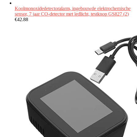
Koolmonoxidedetectoralarm, ingebouwde elektrochemische
sensor, 7 jaar CO-detector met ledlicht, testknop GS827 (2)
€
42.88