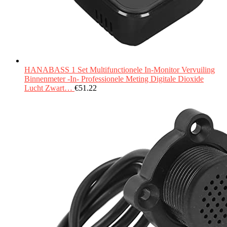
HANABASS 1 Set Multifunctionele In-Monitor Vervuiling
Binnenmeter -In- Professionele Meting Digitale Dioxide
Lucht Zwart…
€
51.22