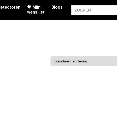
etectoren
💗 Mijn
Blogs
wenslijst