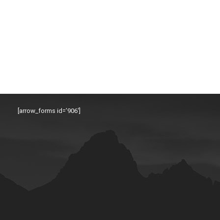
[arrow_forms id=’906′]