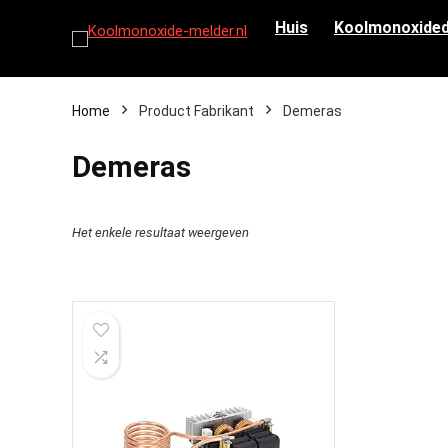
Huis
Koolmonoxided
Home
Product Fabrikant
‎Demeras
‎Demeras
Het enkele resultaat weergeven