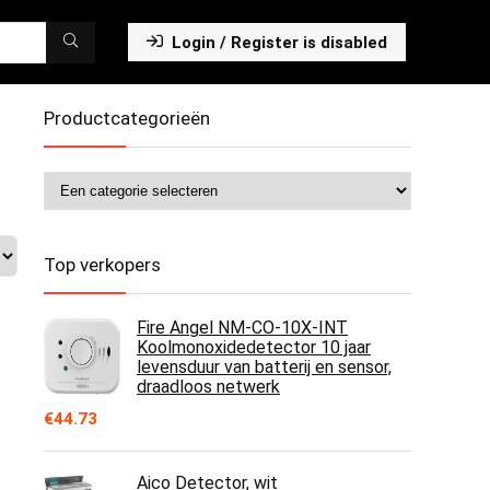
Login / Register is disabled
Productcategorieën
Top verkopers
Fire Angel NM-CO-10X-INT
Koolmonoxidedetector 10 jaar
levensduur van batterij en sensor,
draadloos netwerk
€
44.73
Aico Detector, wit