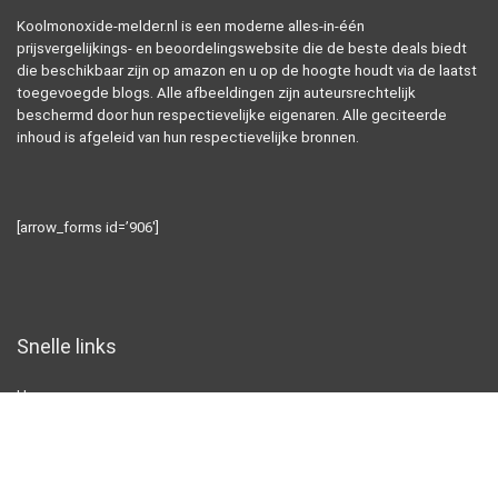
Koolmonoxide-melder.nl is een moderne alles-in-één
prijsvergelijkings- en beoordelingswebsite die de beste deals biedt
die beschikbaar zijn op amazon en u op de hoogte houdt via de laatst
toegevoegde blogs. Alle afbeeldingen zijn auteursrechtelijk
beschermd door hun respectievelijke eigenaren. Alle geciteerde
inhoud is afgeleid van hun respectievelijke bronnen.
[arrow_forms id=’906′]
Snelle links
Home
Alles winkelen
Blogs
Overzicht