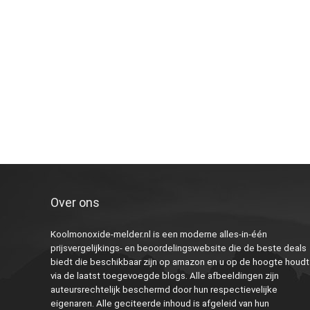
Over ons
Koolmonoxide-melder.nl is een moderne alles-in-één
prijsvergelijkings- en beoordelingswebsite die de beste deals
biedt die beschikbaar zijn op amazon en u op de hoogte houdt
via de laatst toegevoegde blogs. Alle afbeeldingen zijn
auteursrechtelijk beschermd door hun respectievelijke
eigenaren. Alle geciteerde inhoud is afgeleid van hun