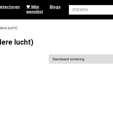
etectoren
💗 Mijn
Blogs
wenslijst
dere lucht)
ere lucht)