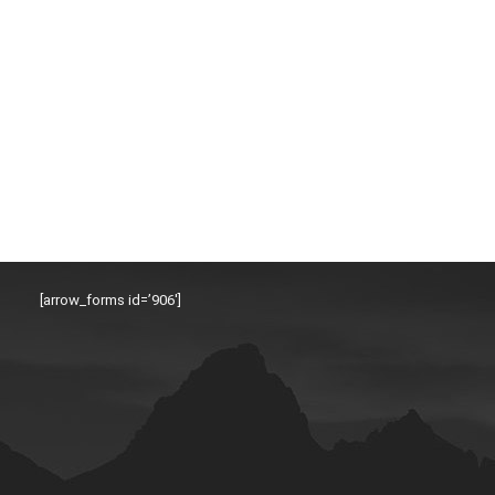
[arrow_forms id=’906′]