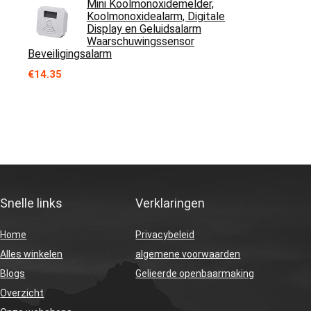
Mini Koolmonoxidemelder,
Koolmonoxidealarm, Digitale
Display en Geluidsalarm
Waarschuwingssensor
Beveiligingsalarm
€
14.35
Snelle links
Verklaringen
Home
Privacybeleid
Alles winkelen
algemene voorwaarden
Blogs
Gelieerde openbaarmaking
Overzicht