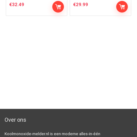
€
32.49
€
29.99
Over ons
Koolmonoxide-melder.nl is een moderne alles-in-één